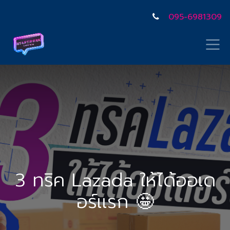
095-6981309
3 ทริค Lazada ให้ได้ออเด
อร์เเรก 🤩